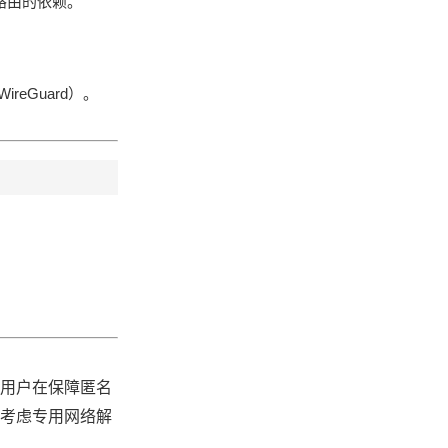
PN路由的依赖。
eGuard）。
议用户在保障匿名
可考虑专用网络解