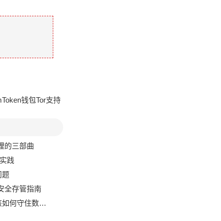
mToken钱包Tor支持
管理的三部曲
矿实践
问题
与安全存管指南
守住数字资产？