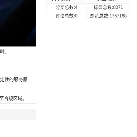
分类总数:4
标签总数:8071
评论总数:0
浏览总数:1757188
超时。
稳定性的服务器
点至合规区域。