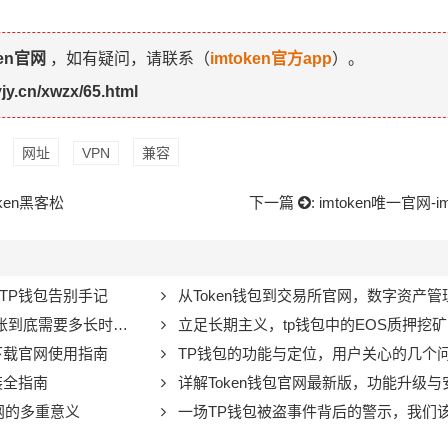
ken官网
，如有疑问，请联系（
imtoken官方app
）。
yjy.cn/xwzx/65.html
网址
VPN
兼容
oken黑客松
下一篇
:
imtoken唯一官网-i
TP钱包告别手记
从Token钱包到交易所官网，数字资产
到底需要多长时间？
立足长期主义，tp钱包中的EOS质押挖
下载官网使用指南
TP钱包的功能与定位，用户关心的几个
装全指南
详解Token钱包官网最新版，功能升级
官网的多重意义
一场TP钱包被盗事件背后的警示，我们该如何