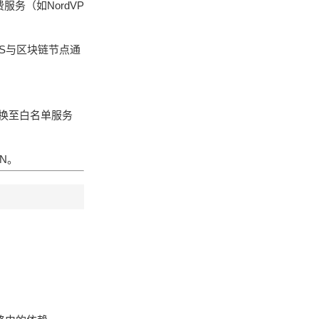
务（如NordVP
PS与区块链节点通
或切换至白名单服务
N。