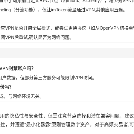
n设置中手动添加自定义RPC节点（如Infura、Alchemy），减少对V
Tunneling（分流功能），仅让imToken流量通过VPN,其他应用直连。
查VPN是否开启全局模式，或尝试更换协议（如从OpenVPN切换至Wir
闭VPN后重试,确认是否为网络问题。
用VPN封禁账户吗？
存储用户数据，但部分第三方服务可能限制VPN访问。
备份吗？
成，与网络环境无关。
en使用的隐私性与安全性，但需注意节点选择和潜在兼容问题，建
性，并遵循“最小化暴露”原则管理数字资产，对于高频交易者,