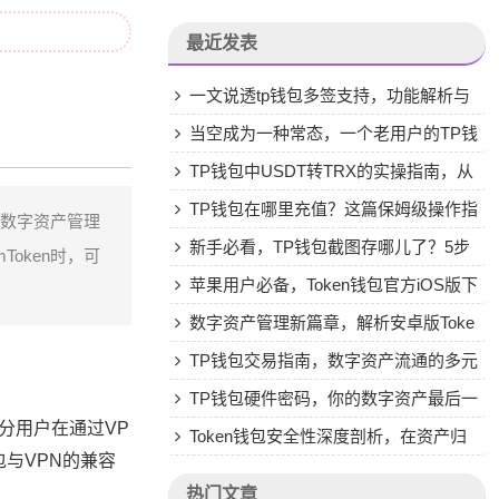
最近发表
一文说透tp钱包多签支持，功能解析与
使用权指南
当空成为一种常态，一个老用户的TP钱
包告别手记
TP钱包中USDT转TRX的实操指南，从
兑换到规避损耗的底层逻辑
TP钱包在哪里充值？这篇保姆级操作指
，数字资产管理
南帮你轻松搞定链上资产
新手必看，TP钱包截图存哪儿了？5步
oken时，可
教你精准锁定不被坑
苹果用户必备，Token钱包官方iOS版下
载指南与安全使用心得
数字资产管理新篇章，解析安卓版Toke
n钱包的安全下载与使用逻辑
TP钱包交易指南，数字资产流通的多元
路径
TP钱包硬件密码，你的数字资产最后一
分用户在通过VP
道物理防线怎么用？
Token钱包安全性深度剖析，在资产归
包与VPN的兼容
零与坚守自盗之间，如何构筑数字保险箱
热门文章