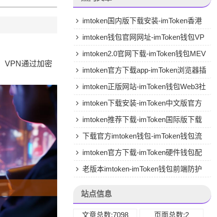
imtoken国内版下载安装-imToken香港
版专用下载
imtoken钱包官网网址-imToken钱包VP
N兼容
imtoken2.0官网下载-imToken钱包MEV
，VPN通过加密
保护
imtoken官方下载app-imToken浏览器插
件版
imtoken正版网站-imToken钱包Web3社
交
imtoken下载安装-imToken中文版官方
下载
imtoken推荐下载-imToken国际版下载
下载官方imtoken钱包-imToken钱包流
动性挖矿
imtoken官方下载-imToken硬件钱包配
套APP
老版本imtoken-imToken钱包前端防护
站点信息
文章总数:7098
页面总数:2