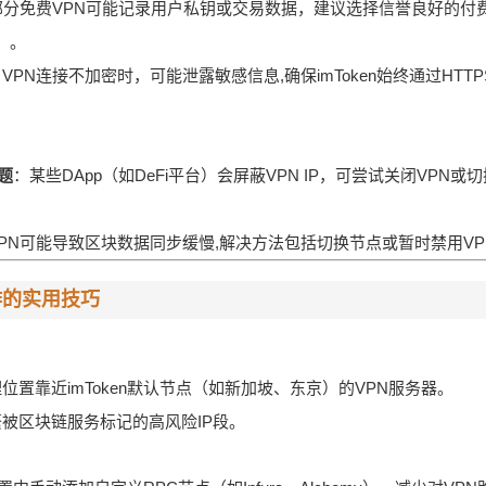
部分免费VPN可能记录用户私钥或交易数据，建议选择信誉良好的付费服
N）。
VPN连接不加密时，可能泄露敏感信息,确保imToken始终通过HTT
题
：某些DApp（如DeFi平台）会屏蔽VPN IP，可尝试关闭VPN
PN可能导致区块数据同步缓慢,解决方法包括切换节点或暂时禁用VP
协作的实用技巧
位置靠近imToken默认节点（如新加坡、东京）的VPN服务器。
被区块链服务标记的高风险IP段。