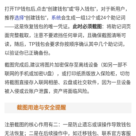
打开TP钱包后,点击“创建钱包”或“导入钱包”，对于新用户，
推荐
选择
“创建钱包”，
系统
会生成一组12个或24个助记词
——这是恢复钱包的唯一凭证。
此时必须截图
：将助记词页
面完整截取，注意不要遮挡任何单词，且确保截图清晰可
读，随后，TP钱包会要求你按顺序确认其中几个助记词，
以验证你已正确备份。
截图完成后,建议将图片加密保存至离线设备（如另一部不
联网的手机或加密U盘），或打印纸质版放入保险柜，切勿
将截图直接存入联网相册、云盘或社交软件，因为一旦设备
被入侵或云账户泄露，资产将面临风险。
截图用途与安全提醒
注册截图的核心作用有二：一是防止遗忘或误操作导致钱包
无法恢复；二是在后续操作中，如迁移钱包、联系官方客服